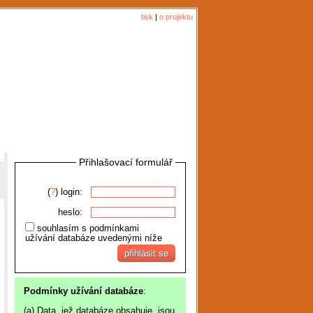
tisk
|
o projektu
Přihlašovací formulář
(
?
) login:
heslo:
souhlasím s podmínkami
užívání databáze uvedenými níže
Podmínky užívání databáze
:
(a) Data, jež databáze obsahuje, jsou