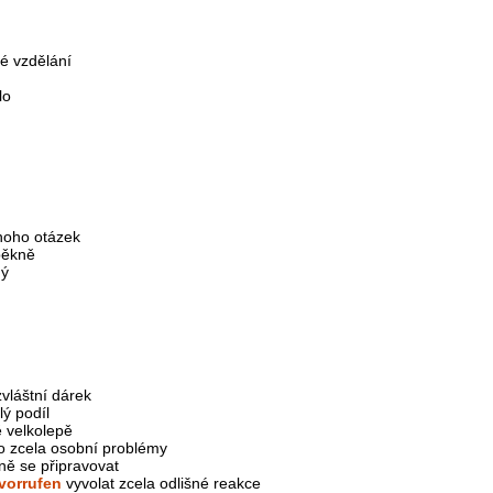
é vzdělání
lo
noho otázek
pěkně
ný
vláštní dárek
ý podíl
 velkolepě
o zcela osobní problémy
ně se připravovat
vorrufen
vyvolat zcela odlišné reakce