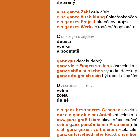
dopsaný
eine ganze Zahl
celé číslo
eine ganze Ausbildung
úplné/dokončen
ein ganzes Projekt
ukončený projekt
ein ganzes Werk
dokončené/dopsané dí
C
omezující u adjektiv
docela
vcelku
v podstatě
ganz gut
docela dobrý
ganz viele Fragen stellen
klást velmi m
ganz schön aussehen
vypadat docela 
ganz erfolgreich sein
být docela úspěš
D
zesilující u adjektiv
velmi
zcela
úplně
ein ganz besonderes Geschenk
zcela z
nur ein ganz kleiner Anteil
jen velmi mal
etw. ganz groß feiern
slavit něco značně
seine ganz persönlichen Probleme
jeh
sich ganz gezielt vorbereiten
zcela cíle
ganz unterschiedliche Reaktionen her