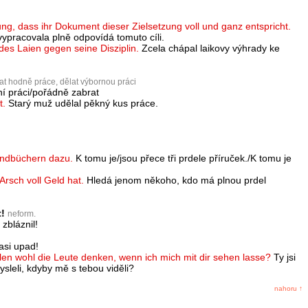
g, dass ihr Dokument dieser Zielsetzung voll und ganz entspricht.
ypracovala plně odpovídá tomuto cíli.
des Laien gegen seine Disziplin.
Zcela chápal laikovy výhrady ke
at hodně práce, dělat výbornou práci
í práci/pořádně zabrat
t.
Starý muž udělal pěkný kus práce.
Handbüchern dazu.
K tomu je/jsou přece tři prdele příruček./K tomu je
rsch voll Geld hat.
Hledá jenom někoho, kdo má plnou prdel
t!
neform.
zbláznil!
asi upad!
llen wohl die Leute denken, wenn ich mich mit dir sehen lasse?
Ty jsi
ysleli, kdyby mě s tebou viděli?
nahoru ↑