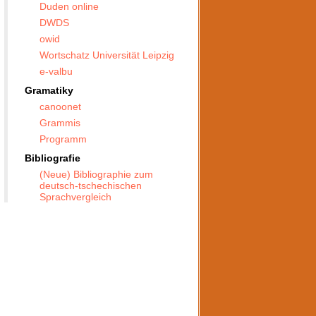
Duden online
DWDS
owid
Wortschatz Universität Leipzig
e-valbu
Gramatiky
canoonet
Grammis
Programm
Bibliografie
(Neue) Bibliographie zum
deutsch-tschechischen
Sprachvergleich