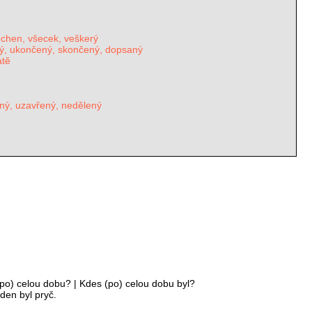
šechen, všecek, veškerý
ený, ukončený, skončený, dopsaný
atě
ený, uzavřený, nedělený
po) celou dobu? | Kdes (po) celou dobu byl?
den byl pryč.