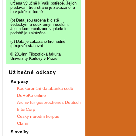
určena výlučně k Vaší potřebě. Jejich
předávání třetí straně je zakázáno, a
to v jakékoli formě.
(b) Data jsou určena k čistě
vědeckým a soukromým účelům.
Jejich komercializace v jakékoli
podobě je zakázána.
(c) Data je zakázáno hromadně
(strojově) stahovat.
© 2014nn Filozofická fakulta
Univerzity Karlovy v Praze
Užitečné odkazy
Korpusy
Kookurenční databanka ccdb
DeReKo online
Archiv für gesprochenes Deutsch
InterCorp
Český národní korpus
Clarin
Slovníky