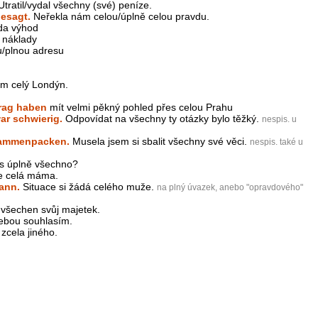
tratil/vydal všechny (své) peníze.
gesagt.
Neřekla nám celou/úplně celou pravdu.
da výhod
 náklady
u/plnou adresu
om celý Londýn.
Prag haben
mít velmi pěkný pohled přes celou Prahu
ar schwierig.
Odpovídat na všechny ty otázky bylo těžký.
nespis. u
sammenpacken.
Musela jsem si sbalit všechny své věci.
nespis. také u
s úplně všechno?
je celá máma.
ann.
Situace si žádá celého muže.
na plný úvazek, anebo "opravdového"
l všechen svůj majetek.
ebou souhlasím.
zcela jiného.