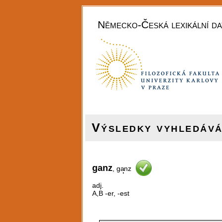
Německo-Česká lexikální da
Výsledky vyhledáván
ganz
, g
a
nz
adj.
A,B -er, -est