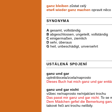
ganz bleiben
zůstat celý
etw4 wieder ganz machen
opravit něco 
SYNONYMA
A
gesamt, vollständig
B
abgeschlossen, ungeteilt, vollständig
C
einigermaßen, ziemlich
D
sehr, überaus
G
heil, unbeschädigt, unversehrt
USTÁLENÁ SPOJENÍ
ganz und gar
úplně/docela/zcela/naprosto
Dieses Buch hat mich ganz und gar enttä
ganz und gar nicht
vůbec ne/naprosto ne/nijak/ani trochu
Das passt mir ganz und gar nicht.
To se m
Dem Mädchen gefiel die Bemerkung ganz 
takové řeči ani trochu nelíbily.