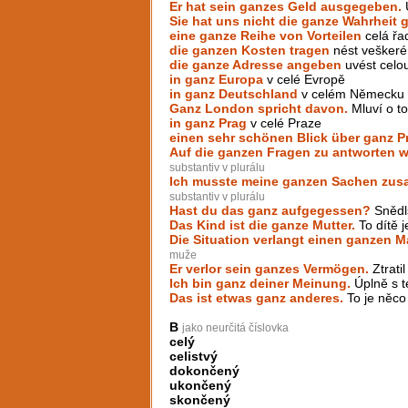
Er hat sein ganzes Geld ausgegeben.
U
Sie hat uns nicht die ganze Wahrheit 
eine ganze Reihe von Vorteilen
celá řa
die ganzen Kosten tragen
nést veškeré
die ganze Adresse angeben
uvést celo
in ganz Europa
v celé Evropě
in ganz Deutschland
v celém Německu
Ganz London spricht davon.
Mluví o t
in ganz Prag
v celé Praze
einen sehr schönen Blick über ganz 
Auf die ganzen Fragen zu antworten w
substantiv v plurálu
Ich musste meine ganzen Sachen zu
substantiv v plurálu
Hast du das ganz aufgegessen?
Snědl
Das Kind ist die ganze Mutter.
To dítě 
Die Situation verlangt einen ganzen M
muže
Er verlor sein ganzes Vermögen.
Ztrati
Ich bin ganz deiner Meinung.
Úplně s t
Das ist etwas ganz anderes.
To je něco 
B
jako neurčitá číslovka
celý
celistvý
dokončený
ukončený
skončený