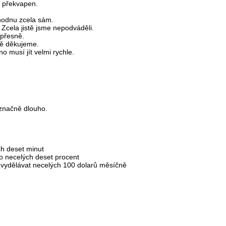
a překvapen.
hodnu zcela sám.
Zcela jistě jsme nepodváděli.
 přesně.
ě děkujeme.
 musí jít velmi rychle.
 značně dlouho.
ch deset minut
o necelých deset procent
vydělávat necelých 100 dolarů měsíčně