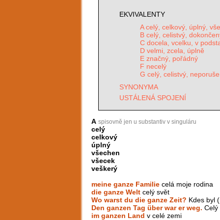
EKVIVALENTY
A celý, celkový, úplný, v
B celý, celistvý, dokonč
C docela, vcelku, v podst
D velmi, zcela, úplně
E značný, pořádný
F necelý
G celý, celistvý, neporuš
SYNONYMA
USTÁLENÁ SPOJENÍ
A
spisovně jen u substantiv v singuláru
celý
celkový
úplný
všechen
všecek
veškerý
meine ganze Familie
celá moje rodina
die ganze Welt
celý svět
Wo warst du die ganze Zeit?
Kdes byl (
Den ganzen Tag über war er weg.
Celý 
im ganzen Land
v celé zemi