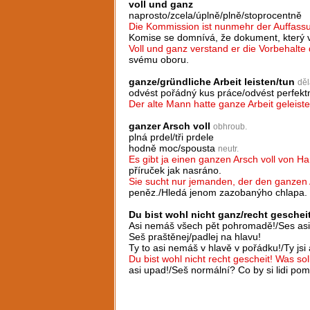
voll und ganz
naprosto/zcela/úplně/plně/stoprocentně
Die Kommission ist nunmehr der Auffassun
Komise se domnívá, že dokument, který v
Voll und ganz verstand er die Vorbehalte 
svému oboru.
ganze/gründliche Arbeit leisten/tun
děl
odvést pořádný kus práce/odvést perfektn
Der alte Mann hatte ganze Arbeit geleiste
ganzer Arsch voll
obhroub.
plná prdel/tři prdele
hodně moc/spousta
neutr.
Es gibt ja einen ganzen Arsch voll von 
příruček jak nasráno.
Sie sucht nur jemanden, der den ganzen A
peněz./Hledá jenom zazobanýho chlapa.
Du bist wohl nicht ganz/recht geschei
Asi nemáš všech pět pohromadě!/Ses asi 
Seš praštěnej/padlej na hlavu!
Ty to asi nemáš v hlavě v pořádku!/Ty jsi 
Du bist wohl nicht recht gescheit! Was so
asi upad!/Seš normální? Co by si lidi pom