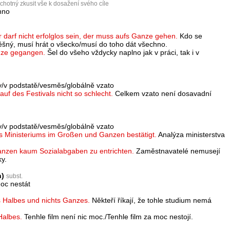
chotný zkusit vše k dosažení svého cíle
hno
darf nicht erfolglos sein, der muss aufs Ganze gehen.
Kdo se
ěšný, musí hrát o všecko/musí do toho dát všechno.
anze gegangen.
Šel do všeho vždycky naplno jak v práci, tak i v
y/v podstatě/vesměs/globálně vzato
uf des Festivals nicht so schlecht.
Celkem vzato není dosavadní
y/v podstatě/vesměs/globálně vzato
s Ministeriums im Großen und Ganzen bestätigt.
Analýza ministerstva
nzen kaum Sozialabgaben zu entrichten.
Zaměstnavatelé nemusejí
y.
n)
subst.
moc nestát
s Halbes und nichts Ganzes.
Někteří říkají, že tohle studium nemá
Halbes.
Tenhle film není nic moc./Tenhle film za moc nestojí.