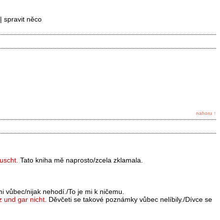
| spravit něco
nahoru ↑
uscht.
Tato kniha mě naprosto/zcela zklamala.
i vůbec/nijak nehodí./To je mi k ničemu.
und gar nicht.
Děvčeti se takové poznámky vůbec nelíbily./Dívce se