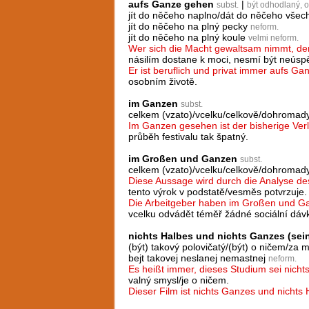
aufs Ganze gehen
|
subst.
být odhodlaný, o
jít do něčeho naplno/dát do něčeho všec
jít do něčeho na plný pecky
neform.
jít do něčeho na plný koule
velmi neform.
Wer sich die Macht gewaltsam nimmt, der 
násilím dostane k moci, nesmí být neúsp
Er ist beruflich und privat immer aufs G
osobním životě.
im Ganzen
subst.
celkem (vzato)/vcelku/celkově/dohromad
Im Ganzen gesehen ist der bisherige Verla
průběh festivalu tak špatný.
im Großen und Ganzen
subst.
celkem (vzato)/vcelku/celkově/dohromad
Diese Aussage wird durch die Analyse de
tento výrok v podstatě/vesměs potvrzuje.
Die Arbeitgeber haben im Großen und Ga
vcelku odvádět téměř žádné sociální dávk
nichts Halbes und nichts Ganzes (sei
(být) takový polovičatý/(být) o ničem/za 
bejt takovej neslanej nemastnej
neform.
Es heißt immer, dieses Studium sei nicht
valný smysl/je o ničem.
Dieser Film ist nichts Ganzes und nichts 