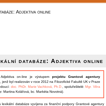
tabáze: Adjektiva online
kální databáze: Adjektiva online
 Adjektiva on-line je výstupem
projektu Grantové agentury
2
, jenž byl realizován v roce 2012 na Filozofické Fakultě UK v Praze
edoucí:
doc. PhDr. Marie Vachková, Ph.D.
, spoluřešitelé:
Mgr. Věra
r. Martina Kolářová, bc. Markéta Novotná).
lexikální databáze vyvíjena za finanční podpory Grantové agentury