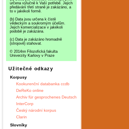
určena výlučně k Vaší potřebě. Jejich
předávání třetí straně je zakázáno, a
to v jakékoli formě.
(b) Data jsou určena k čistě
vědeckým a soukromým účelům.
Jejich komercializace v jakékoli
podobě je zakázána.
(c) Data je zakázáno hromadně
(strojově) stahovat.
© 2014nn Filozofická fakulta
Univerzity Karlovy v Praze
Užitečné odkazy
Korpusy
Kookurenční databanka ccdb
DeReKo online
Archiv für gesprochenes Deutsch
InterCorp
Český národní korpus
Clarin
Slovníky