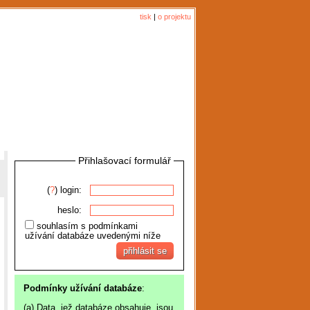
tisk
|
o projektu
Přihlašovací formulář
(
?
) login:
heslo:
souhlasím s podmínkami
užívání databáze uvedenými níže
Podmínky užívání databáze
:
(a) Data, jež databáze obsahuje, jsou