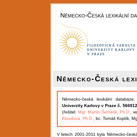
Německo-Česká lexikální da
Německo-Česká lexi
Německo-česká lexikální databáze:
Univerzity Karlovy v Praze č. 56691
(řešitel:
Mgr. Martin Šemelík, Ph.D.
, v
Kloudová, Ph.D.
, bc. Tomáš Koptík, Mg
V letech 2001-2011 byla Německo-česká 