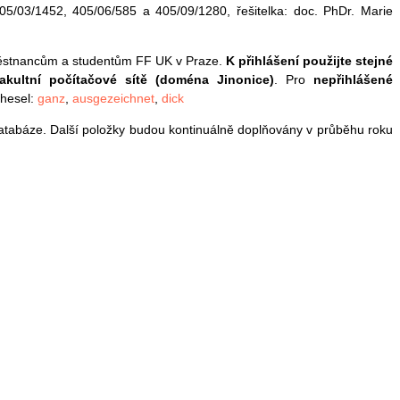
5/03/1452, 405/06/585 a 405/09/1280, řešitelka: doc. PhDr. Marie
městnancům a studentům FF UK v Praze.
K přihlášení použijte stejné
fakultní počítačové sítě (doména Jinonice)
. Pro
nepřihlášené
 hesel:
ganz
,
ausgezeichnet
,
dick
databáze. Další položky budou kontinuálně doplňovány v průběhu roku